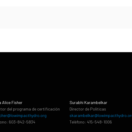
a Alice Fisher
Surabhi Karambelkar
ctor del programa de certificación
Director de Políticas
cher@lowimpacthydro.org
skarambelkar@lowimpacthydro.or
fono: 603-842-5834
Teléfono: 415-548-1006