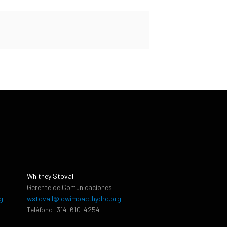
Whitney Stoval
Gerente de Comunicaciones
g
wstovall@lowimpacthydro.org
Teléfono: 314-610-4254