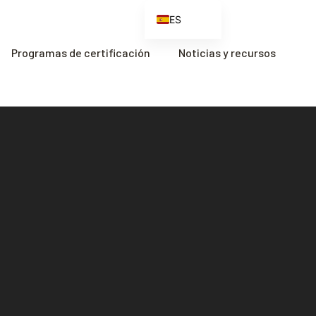
ES
EN
Programas de certificación
Noticias y recursos
FR
ZH
ZH_CN