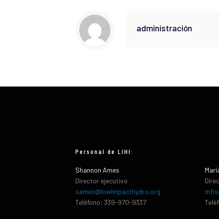
administración
Personal de LIHI:
Shannon Ames
Marí
Director ejecutivo
Dire
sames@lowimpacthydro.org
mfis
Teléfono: 339-970-9337
Telé