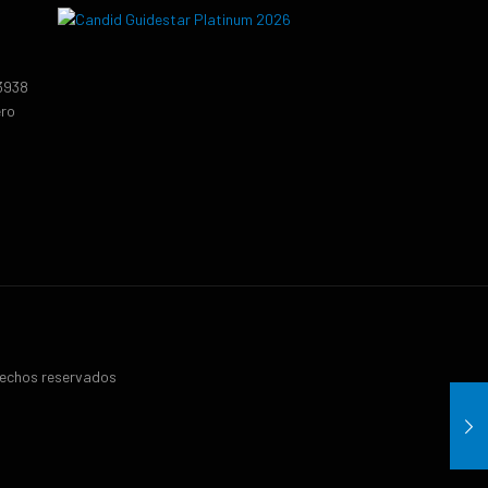
13938
ero
erechos reservados