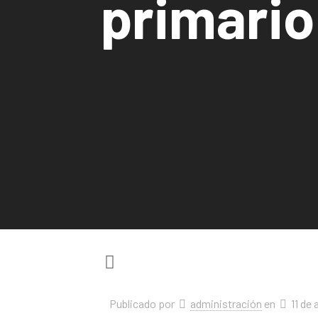
primario
Publicado por
administración
en
11 de 