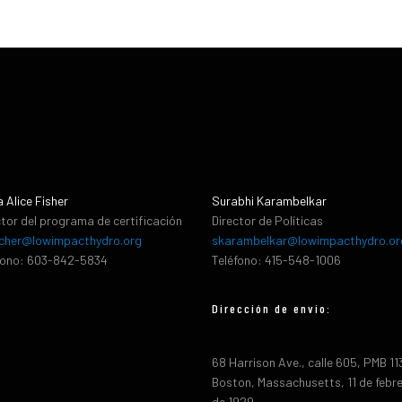
a Alice Fisher
Surabhi Karambelkar
ctor del programa de certificación
Director de Políticas
cher@lowimpacthydro.org
skarambelkar@lowimpacthydro.or
fono: 603-842-5834
Teléfono: 415-548-1006
Dirección de envio:
68 Harrison Ave., calle 605, PMB 1
Boston, Massachusetts, 11 de febr
de 1929