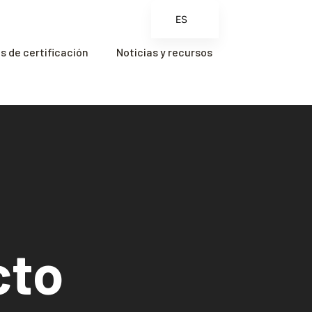
ES
EN
 de certificación
Noticias y recursos
FR
ZH
ZH_CN
cto