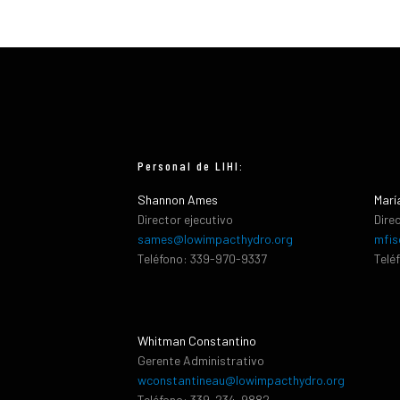
Personal de LIHI:
Shannon Ames
Marí
Director ejecutivo
Dire
sames@lowimpacthydro.org
mfis
Teléfono: 339-970-9337
Telé
Whitman Constantino
Gerente Administrativo
wconstantineau@lowimpacthydro.org
Teléfono: 339-234-9882