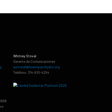
Whitney Stoval
Gerente de Comunicaciones
g
wstovall@lowimpacthydro.org
Teléfono: 314-610-4254
13938
ero