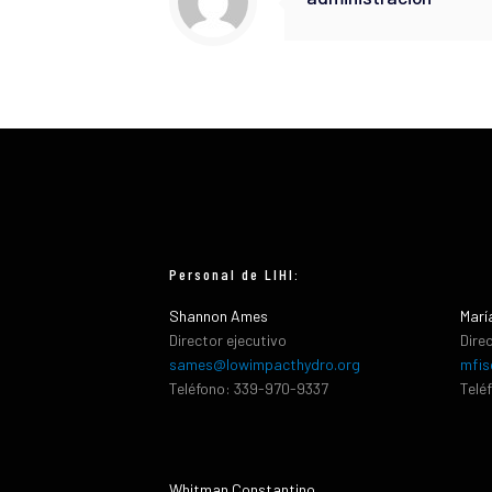
Personal de LIHI:
Shannon Ames
Marí
Director ejecutivo
Dire
sames@lowimpacthydro.org
mfis
Teléfono: 339-970-9337
Telé
Whitman Constantino