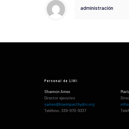
administración
Personal de LIHI:
Shannon Ames
Marí
Director ejecutivo
Dire
sames@lowimpacthydro.org
mfis
Teléfono: 339-970-9337
Telé