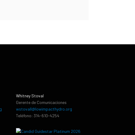
Whitney Stoval
Gerente de Comunicaciones
g
wstovall@lowimpacthydro.org
Teléfono: 314-610-4254