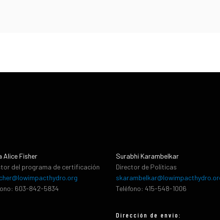
a Alice Fisher
Surabhi Karambelkar
ctor del programa de certificación
Director de Políticas
cher@lowimpacthydro.org
skarambelkar@lowimpacthydro.or
fono: 603-842-5834
Teléfono: 415-548-1006
Dirección de envio: