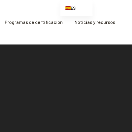
ES
EN
Programas de certificación
Noticias y recursos
FR
ZH
ZH_CN