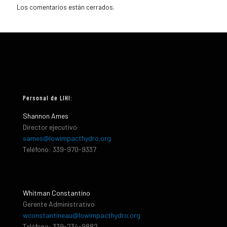
Los comentarios están cerrados.
Personal de LIHI:
Shannon Ames
Director ejecutivo
sames@lowimpacthydro.org
Teléfono: 339-970-9337
Whitman Constantino
Gerente Administrativo
wconstantineau@lowimpacthydro.org
Teléfono: 339-234-9882