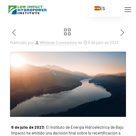
ES
EN
FR
ZH
Publicado por
Whitman Constantino
en
6 de julio de 2023
ZH_CN
6 de julio de 2023:
El Instituto de Energía Hidroeléctrica de Bajo
Impacto ha emitido una decisión final sobre la recertificación a