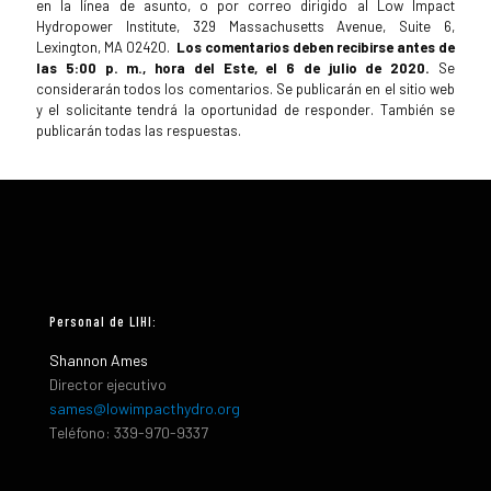
en la línea de asunto, o por correo dirigido al Low Impact
Hydropower Institute, 329 Massachusetts Avenue, Suite 6,
Lexington, MA 02420.
Los comentarios deben recibirse antes de
las 5:00 p. m., hora del Este, el 6 de julio de 2020.
Se
considerarán todos los comentarios. Se publicarán en el sitio web
y el solicitante tendrá la oportunidad de responder. También se
publicarán todas las respuestas.
Personal de LIHI:
Shannon Ames
Director ejecutivo
sames@lowimpacthydro.org
Teléfono: 339-970-9337