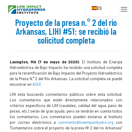
ES
EN
Proyecto de la presa n.° 2 del río
FR
Arkansas, LIHI #51: se recibió la
ZH
solicitud completa
ZH_CN
Lexington, MA (7 de mayo de 2020):
El Instituto de Energía
Hidroeléctrica de Bajo Impacto ha recibido una solicitud completa
para la recertificación de Bajo Impacto del Proyecto Hidroeléctrico
de la Presa N.° 2 del Río Arkansas. La solicitud completa se puede
encontrar en
AQUÍ.
LIHI está buscando comentarios públicos sobre esta solicitud.
Los comentarios que estén directamente relacionados con
criterios específicos de LIHI (caudales, calidad del agua, paso de
peces, etc.) serán de gran ayuda, pero se tendrán en cuenta todos
los comentarios. Los comentarios pueden enviarse al Instituto
por correo electrónico a
comments@lowimpacthydro.org
con
“Comentarios sobre el proyecto de la presa Nº 2 del río Arkansas”