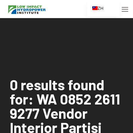
ZH
EN
ES
FR
ZH_CN
0 results found
for: WA 0852 2611
9277 Vendor
Interior Partisi