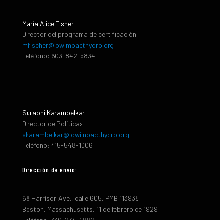
María Alice Fisher
Director del programa de certificación
mfischer@lowimpacthydro.org
Teléfono: 603-842-5834
Surabhi Karambelkar
Director de Políticas
skarambelkar@lowimpacthydro.org
Teléfono: 415-548-1006
Dirección de envio:
68 Harrison Ave., calle 605, PMB 113938
Boston, Massachusetts, 11 de febrero de 1929
Teléfono: 339-234-9882