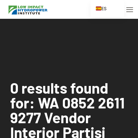
ES
EN
FR
ZH
ZH_CN
0 results found
for: WA 0852 2611
9277 Vendor
Interior Partisi