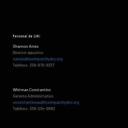
Personal de LIHI:
Shannon Ames
Director ejecutivo
sames@lowimpacthydro.org
Teléfono: 339-970-9337
Whitman Constantino
Gerente Administrativo
wconstantineau@lowimpacthydro.org
Teléfono: 339-234-9882